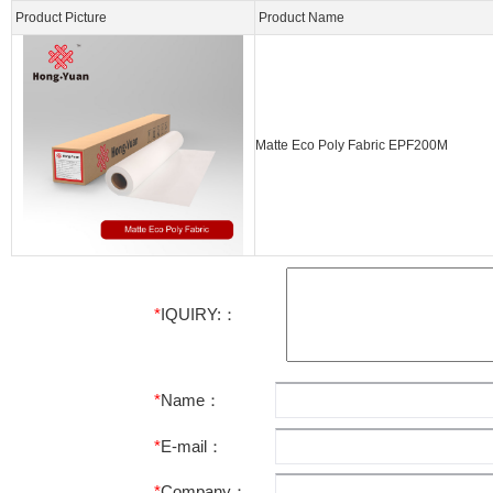
Product Picture
Product Name
Matte Eco Poly Fabric EPF200M
*
IQUIRY:：
*
Name：
*
E-mail：
*
Company：