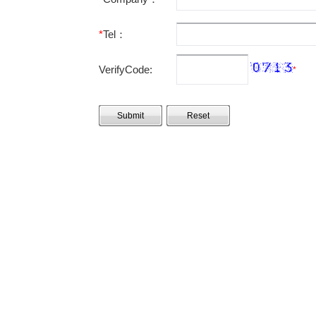
*
Tel：
VerifyCode:
*